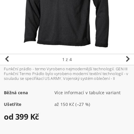
1
z 4
Funkční prádlo - termo Vyrobeno nejmodernější technologií. GEN III
Funkční Termo Prádlo bylo vyrobeno moderní textilní technologií - v
souladu se specifikací US ARMY. Vojenský systém oblečení - II
Běžná cena
Více informací v tabulce variant
Ušetříte
až
150 Kč
(–27 %)
od 399 Kč