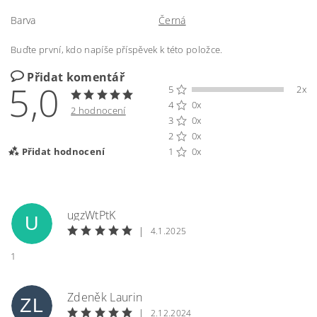
Barva
Černá
Buďte první, kdo napíše příspěvek k této položce.
Přidat komentář
5,0
5
2x
4
0x
2 hodnocení
3
0x
2
0x
Přidat hodnocení
1
0x
ugzWtPtK
U
|
4.1.2025
1
Zdeněk Laurin
ZL
|
2.12.2024