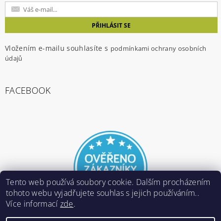
Vložením e-mailu souhlasíte s
podmínkami ochrany osobních
údajů
FACEBOOK
Tento web používá soubory cookie. Dalším procházením
tohoto webu vyjadřujete souhlas s jejich používáním..
Více informací
zde
.