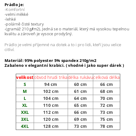
Prádlo je:
-Komfortní
-velmi měkké
-lehké
-polárně čisté textury
-(gramáž 210 g
/
m2), Jedná se o materiál, který má vysokou tepelnou
kvalitu a zároveň je vysoce prodyšný.
Prádlo je velmi příjemné na dotek a to i pro lidi, kteří jsou velice
citliví.
Materiál: 95% polyester 5% spandex 210g/m2
Zabaleno v elegantní krabici. ( vhodné i jako super dárek )
velikost
obvod hrudi trika
délka rukávu
celková délka
S
94 cm
60 cm
66 cm
M
102 cm
61 cm
68 cm
L
104 cm
64 cm
70 cm
XL
110 cm
65 cm
72 cm
XXL
112 cm
66 cm
73 cm
3XL
120 cm
69 cm
75 cm
4XL
128 cm
73 cm
78 cm