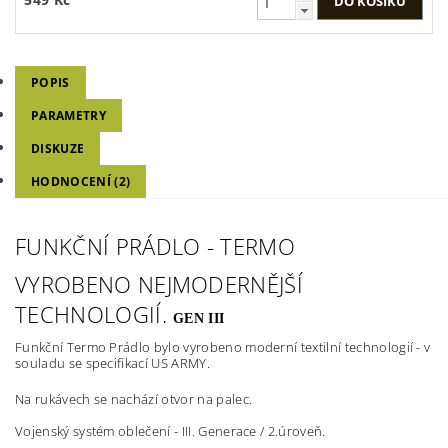
POPIS
PARAMETRY
DISKUZE
HODNOCENÍ (2)
FUNKČNÍ PRÁDLO - TERMO
VYROBENO NEJMODERNĚJŠÍ
TECHNOLOGIÍ.
GEN III
Funkční Termo Prádlo bylo vyrobeno m
oderní textilní technologií - v
souladu se specifikací US ARMY.
Na rukávech se nachází otvor na palec.
Vojenský systém oblečení - III. Generace / 2.úroveň.