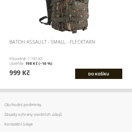
BATOH ASSAULT - SMALL - FLECKTARN
Původně:
1 197 Kč
Ušetříte
:
198 Kč (–16 %)
999 Kč
Obchodní podmínky
Zásady ochrany osobních údajů
Kontaktní údaje