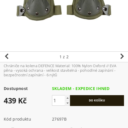
1
z 2
Chrániče na kolena DEFENCE Material: 100% Nylon Oxford // EVA
pěna - vysoká ochrana - velikost stavitelná - pohodlné zapínání -
bezpečnostní zapínání - 6 nýtů
Dostupnost
SKLADEM - EXPEDICE IHNED
439 Kč
Kód produktu
27697B