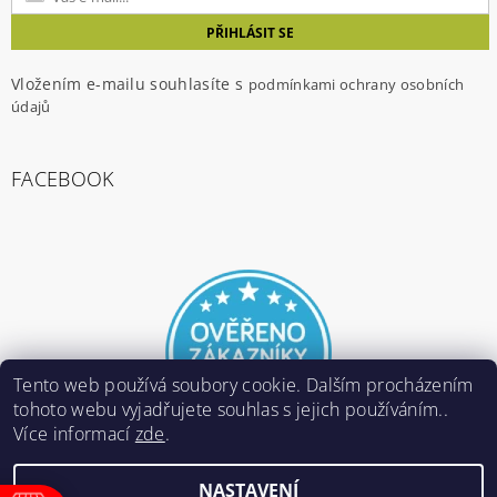
Vložením e-mailu souhlasíte s
podmínkami ochrany osobních
údajů
FACEBOOK
Tento web používá soubory cookie. Dalším procházením
tohoto webu vyjadřujete souhlas s jejich používáním..
Více informací
zde
.
NASTAVENÍ