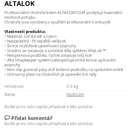
ALTALOK
Profesionální chrániče kolen ALTACONTOUR poskytují maximální
možnost pohybu.
Chrániče jsou vyrobeny s využitím profesionální Cordury®.
Vlastnosti produktu:
• Materiál: Cordura® a nylon
• Nastavitelný - fit největší velikosti
• Široce rozložené upevňovací popruhy
• Snadno se nasazuje a sundává díky systému AltaLok ™
• Neoprenová podšívka, rychle zotavuje svůj tvar
• Alta Strapkeeper systém zabezpečuje volné konce upínacími
popruhy
• Non-slip gumové pásy drží kolenní podložku na správném místě
• Ochranný plast na chráničích je upevněn 6-ti nýty
Hmotnost
0.5 kg
Barva
Multicam
Buďte první, kdo napíše příspěvek k této položce.
Přidat komentář
Buďte první, kdo napíše příspěvek k této položce.