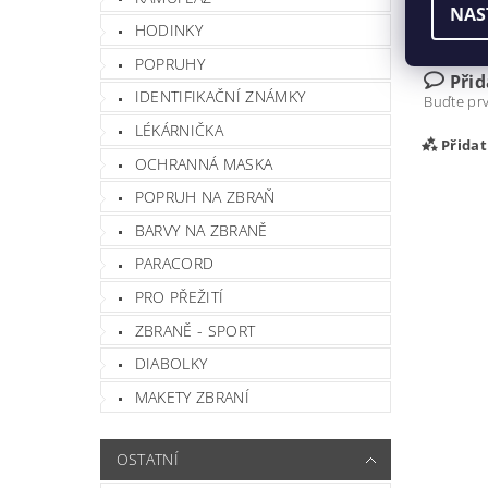
NAS
HODINKY
Buďte prv
POPRUHY
Při
IDENTIFIKAČNÍ ZNÁMKY
Buďte prv
LÉKÁRNIČKA
Přida
OCHRANNÁ MASKA
POPRUH NA ZBRAŇ
BARVY NA ZBRANĚ
PARACORD
PRO PŘEŽITÍ
ZBRANĚ - SPORT
DIABOLKY
MAKETY ZBRANÍ
Vlož
OSTATNÍ