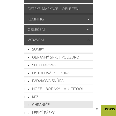
DĚTSKÉ MASKÁČE - OBLEČENÍ
KEMPING
OBLEČENÍ
VYBAVENÍ
SUMKY
OBRANNÝ SPREJ, POUZDRO
SEBEOBRANA
PISTOLOVÁ POUZDRA
PADÁKOVÁ SŇŮRA
NOŽE - BODÁKY - MULTITOOL
KPZ
CHRÁNIČE
POPIS
LEPÍCÍ PÁSKY