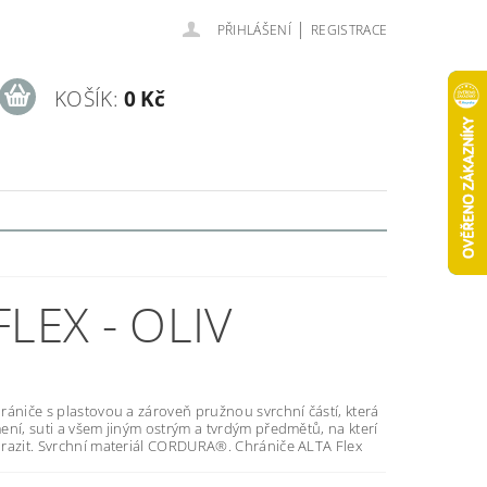
|
PŘIHLÁŠENÍ
REGISTRACE
KOŠÍK:
0 Kč
LEX - OLIV
ániče s plastovou a zároveň pružnou svrchní částí, která
ní, suti a všem jiným ostrým a tvrdým předmětů, na kterí
razit. Svrchní materiál CORDURA®. Chrániče ALTA Flex