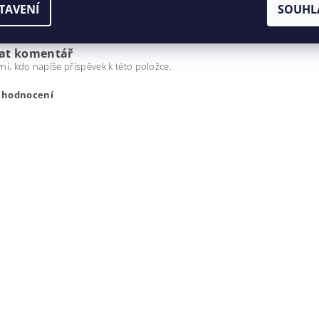
TAVENÍ
SOUHL
ní, kdo napíše příspěvek k této položce.
dat komentář
ní, kdo napíše příspěvek k této položce.
t hodnocení
ením hodnocení souhlasíte s
podmínkami ochrany osobních úda