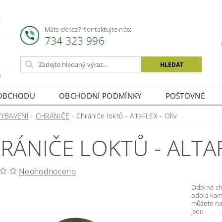
Máte dotaz? Kontaktujte nás:
734 323 996
OBCHODU
OBCHODNÍ PODMÍNKY
POŠTOVNÉ
VYBAVENÍ
CHRÁNIČE
Chrániče loktů - AltaFLEX - Oliv
RÁNIČE LOKTŮ - ALTAF
Neohodnoceno
Odolné chr
odolá kame
můžete na
jsou