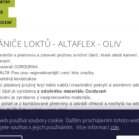
ETRY
ZE
OCENÍ
NIČE LOKTŮ - ALTAFLEX - OLIV
rániče s plastovou a zároveň pružnou svrchní částí, která odolá kamení,
razit.
materiál CORDURA®.
ALTA Flex jsou nejprodávanější verzí této značky.
 odolná konstrukce
í plastový pružný kryt lokte nabízí maximální pokrytí a extrémní od
ní část je vyrobena
z odolného materiálu Cordura®
rování je vyrobeno z neoprenového materiálu
í potah je z kartáčované pleteniny a odvádí vlhkost a nechytá na se
ání ALTA Grip s pásky vecro zipů
vitelný
pro všechny velikosti
web používá soubory cookie. Dalším procházením tohoto we
jete souhlas s jejich používáním.. Více informací
zde
.
t
0.5 kg
Oliv