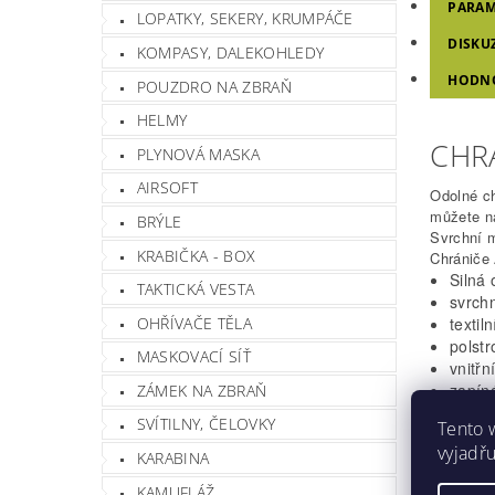
PARAM
LOPATKY, SEKERY, KRUMPÁČE
DISKU
KOMPASY, DALEKOHLEDY
HODN
POUZDRO NA ZBRAŇ
HELMY
CHRÁ
PLYNOVÁ MASKA
AIRSOFT
Odolné ch
můžete na
BRÝLE
Svrchní 
KRABIČKA - BOX
Chrániče 
Silná
TAKTICKÁ VESTA
svrchn
OHŘÍVAČE TĚLA
textil
polst
MASKOVACÍ SÍŤ
vnitřn
zapín
ZÁMEK NA ZBRAŇ
Nasta
SVÍTILNY, ČELOVKY
Tento 
vyjadřu
KARABINA
Hmotnos
Barva
KAMUFLÁŽ