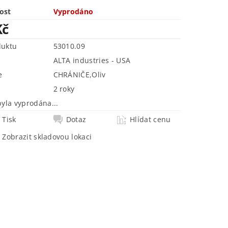
ost
Vyprodáno
Kč
duktu
53010.09
ALTA industries - USA
e
CHRÁNIČE
,
Oliv
2 roky
byla vyprodána...
Tisk
Dotaz
Hlídat cenu
Zobrazit skladovou lokaci