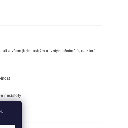
 suti a všem jiným ostrým a tvrdým předmětů, na které
olnost
be nečistoty
bu