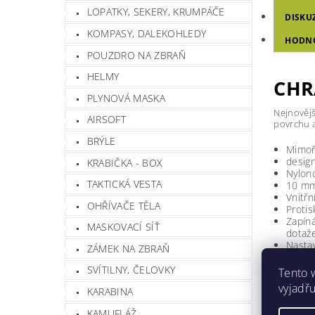
LOPATKY, SEKERY, KRUMPÁČE
DISKU
KOMPASY, DALEKOHLEDY
HODN
POUZDRO NA ZBRAŇ
HELMY
CHR
PLYNOVÁ MASKA
Nejnovějš
AIRSOFT
povrchu a
BRÝLE
Mimoř
design
KRABIČKA - BOX
Nylono
TAKTICKÁ VESTA
10 mm
Vnitřn
OHŘÍVAČE TĚLA
Protis
Zapíná
MASKOVACÍ SÍŤ
dotaž
Nastav
ZÁMEK NA ZBRAŇ
SVÍTILNY, ČELOVKY
Tento 
Hmotnos
vyjadřu
KARABINA
Barva
KAMUFLÁŽ