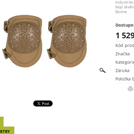
Industries
Mají skvěl
Biome
Dostupn
1 52
Kód pro
Značka
Kategori
Záruka
Položka 
ETRY