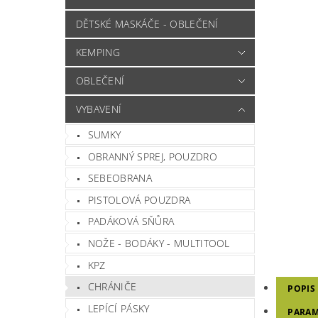
DĚTSKÉ MASKÁČE - OBLEČENÍ
KEMPING
OBLEČENÍ
VYBAVENÍ
SUMKY
OBRANNÝ SPREJ, POUZDRO
SEBEOBRANA
PISTOLOVÁ POUZDRA
PADÁKOVÁ SŇŮRA
NOŽE - BODÁKY - MULTITOOL
KPZ
CHRÁNIČE
POPIS
LEPÍCÍ PÁSKY
PARAM