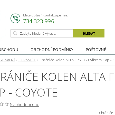
Máte dotaz? Kontaktujte nás:
734 323 996
OBCHODU
OBCHODNÍ PODMÍNKY
POŠTOVNÉ
VYBAVENÍ
CHRÁNIČE
Chrániče kolen ALTA Flex 360 Vibram Cap - 
RÁNIČE KOLEN ALTA F
P - COYOTE
Neohodnoceno
Chrániče kolen ALTA F