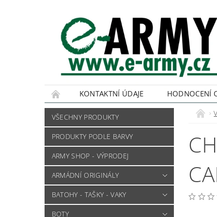
KONTAKTNÍ ÚDAJE
HODNOCENÍ 
VŠECHNY PRODUKTY
CH
PRODUKTY PODLE BARVY
ARMY SHOP - VÝPRODEJ
CA
ARMÁDNÍ ORIGINÁLY
BATOHY - TAŠKY - VAKY
BOTY