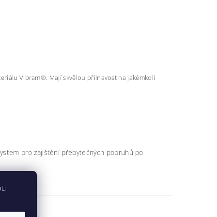
eriálu Vibram®. Mají skvělou přilnavost na jakémkoli
System pro zajištění přebytečných popruhů po
bu