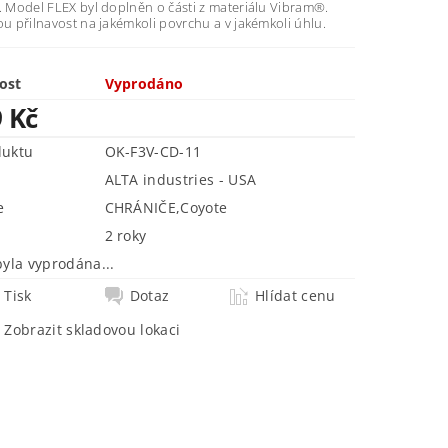
. Model FLEX byl doplněn o části z materiálu Vibram®.
ou přilnavost na jakémkoli povrchu a v jakémkoli úhlu.
ost
Vyprodáno
9 Kč
duktu
OK-F3V-CD-11
ALTA industries - USA
e
CHRÁNIČE
,
Coyote
2 roky
byla vyprodána...
Tisk
Dotaz
Hlídat cenu
Zobrazit skladovou lokaci