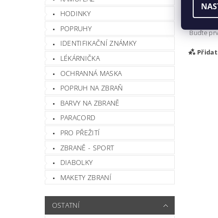
Buďte prv
NAS
HODINKY
Při
POPRUHY
Buďte prv
IDENTIFIKAČNÍ ZNÁMKY
Přida
LÉKÁRNIČKA
OCHRANNÁ MASKA
POPRUH NA ZBRAŇ
BARVY NA ZBRANĚ
PARACORD
PRO PŘEŽITÍ
ZBRANĚ - SPORT
DIABOLKY
Vlož
MAKETY ZBRANÍ
OSTATNÍ