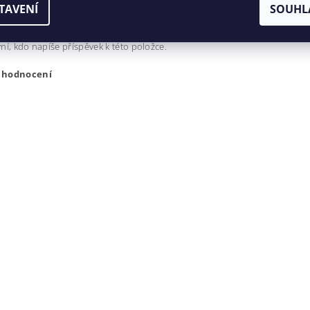
ní, kdo napíše příspěvek k této položce.
TAVENÍ
SOUHL
dat komentář
ní, kdo napíše příspěvek k této položce.
t hodnocení
ením hodnocení souhlasíte s
podmínkami ochrany osobních úda