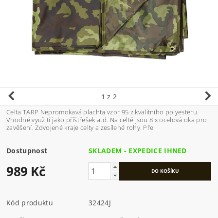
1
z 2
Celta TARP Nepromokavá plachta vzor 95 z kvalitního polyesteru.
Vhodné využití jako přištřešek atd. Na celtě jsou 8 x ocelová oka pro
zavěšení. Zdvojené kraje celty a zesílené rohy. Pře
Dostupnost
SKLADEM - EXPEDICE IHNED
989 Kč
Kód produktu
32424J