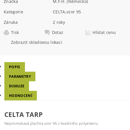
Značka
M.F.H. (Německo)
Kategorie
CELTA
,
vzor 95
Záruka
2 roky
Tisk
Dotaz
Hlídat cenu
Zobrazit skladovou lokaci
POPIS
PARAMETRY
DISKUZE
HODNOCENÍ
CELTA TARP
Nepromokavá plachta vzor 95 z kvalitního polyesteru.