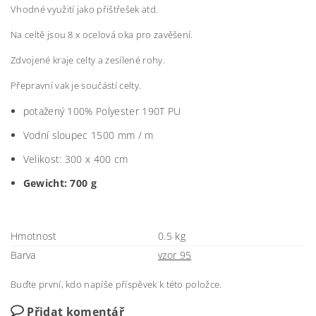
Vhodné využití jako přištřešek atd.
Na celtě jsou 8 x ocelová oka pro zavěšení.
Zdvojené kraje celty a zesílené rohy.
Přepravní vak je součástí celty.
potažený
100
% Polyester
190T
PU
Vodní sloupec 1500 mm / m
Velikost:
300 x 400 cm
Gewicht: 700 g
Hmotnost
0.5 kg
Barva
vzor 95
Buďte první, kdo napíše příspěvek k této položce.
Přidat komentář