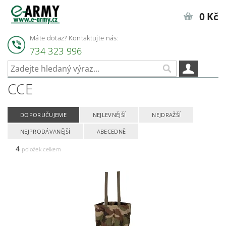
0 Kč
Máte dotaz? Kontaktujte nás:
734 323 996
CCE
DOPORUČUJEME
NEJLEVNĚJŠÍ
NEJDRAŽŠÍ
NEJPRODÁVANĚJŠÍ
ABECEDNĚ
4
položek celkem