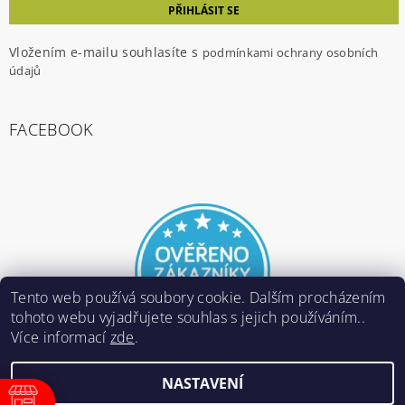
Vložením e-mailu souhlasíte s
podmínkami ochrany osobních
údajů
FACEBOOK
Tento web používá soubory cookie. Dalším procházením
tohoto webu vyjadřujete souhlas s jejich používáním..
Více informací
zde
.
NASTAVENÍ
2026 ©
E-ARMY.cz
, všechna práva vyhrazena