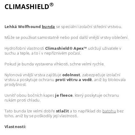
®
CLIMASHIELD
Lehká Wolfhound
bunda
se speciální izolační střední vrstvou.
Může se používat samostatně nebo pod další vnější vrstvy oblečení.
Hydrofobní vlastnosti
Climashield® Apex™
udržují uživatele v
suchu a teple, a to i v nepříznivém počasí.
Pokud je bunda vystavena vlhkosti, schne velmi rychle.
Nylonová vnější vrstva zajišťuje
odolnost
, zabezpečuje izolační
vrstvu a poskytuje ochranu
proti větru a vodě
, aniž by blokovala
prodyšnost.
Uvnitř obou bočních kapes
je fleece
, který poskytuje ochranu
rukám proti chladu.
Tato bunda lze velmi dobře
stlačit
a to například do
batohu
bez
toho, aniž by se poškodily její vlastnosti.
Vlastnosti: