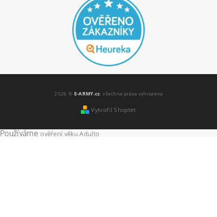
2026 ©
E-ARMY.cz
, všechna práva vyhrazena
Vytvořil Shoptet
Používáme
ověření věku Adulto