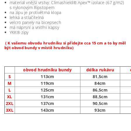
materiál vnější vrstvy: Climashield® Apex™ izolace (67 g/m2)
s nylonovým Ripstopem
na zipu je protivětrná klopa
lehká a stlačitelná
velcro panely na bicepsech
má náprsní a vnitřní kapsy
YKK® zipy
( K vašemu obvodu hrudníku si přidejte cca 15 cm a to by měl
být obvod bundy v místě hrudníku)
obvod hrudníku bundy
délka rukávu
S
113cm
81,5cm
M
119cm
84cm
L
125cm
86,5cm
XL
131cm
88,5cm
2XL
137cm
90,5cm
3XL
143cm
93cm