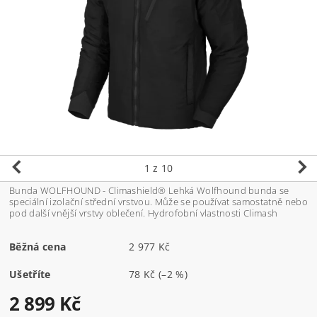
1
z 10
Bunda WOLFHOUND - Climashield® Lehká Wolfhound bunda se
speciální izolační střední vrstvou. Může se používat samostatně nebo
pod další vnější vrstvy oblečení. Hydrofobní vlastnosti Climash
Běžná cena
2 977 Kč
Ušetříte
78 Kč
(–2 %)
2 899 Kč