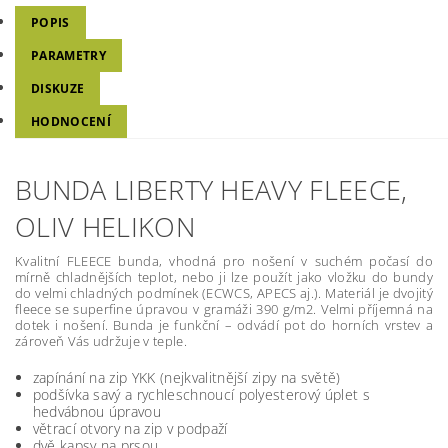
POPIS
PARAMETRY
DISKUZE
HODNOCENÍ
BUNDA LIBERTY HEAVY FLEECE,
OLIV HELIKON
Kvalitní FLEECE bunda, vhodná pro nošení v suchém počasí do
mírně chladnějších teplot, nebo ji lze použít jako vložku do bundy
do velmi chladných podmínek (ECWCS, APECS aj.). Materiál je dvojitý
fleece se superfine úpravou v gramáži 390 g/m2. Velmi příjemná na
dotek i nošení. Bunda je funkční – odvádí pot do horních vrstev a
zároveň Vás udržuje v teple.
zapínání na zip YKK (nejkvalitnější zipy na světě)
podšívka savý a rychleschnoucí polyesterový úplet s
hedvábnou úpravou
větrací otvory na zip v podpaží
dvě kapsy na prsou