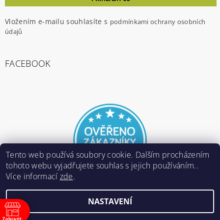
Vložením e-mailu souhlasíte s
podmínkami ochrany osobních
údajů
FACEBOOK
Tento web používá soubory cookie. Dalším procházením
tohoto webu vyjadřujete souhlas s jejich používáním..
Více informací
zde
.
NASTAVENÍ
2026 ©
E-ARMY.cz
, všechna práva vyhrazena
Zobrazit