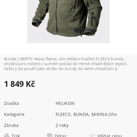
Bunda LIBERTY Heavy fleece, oliv Helikon Kvalitní FLEECE bunda,
vhodná pro nošení v suchém počasí do mírně chladnějších teplot,
nebo ji lze použít jako vložku do bundy do velmi chladných p
1 849 Kč
Značka
HELIKON
Kategorie
FLEECE, BUNDA, MIKINA
,
Oliv
Záruka
2 roky
Tisk
Dotaz
Hlídat cenu