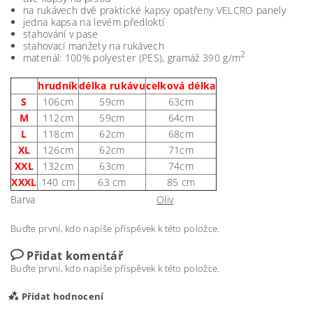
na rukávech dvě praktické kapsy opatřeny VELCRO panely
jedna kapsa na levém předloktí
stahování v pase
stahovací manžety na rukávech
2
materiál: 100% polyester (PES), gramáž 390 g/m
hrudník
délka rukávu
celková délka
S
106cm
59cm
63cm
M
112cm
59cm
64cm
L
118cm
62cm
68cm
XL
126cm
62cm
71cm
XXL
132cm
63cm
74cm
XXXL
140 cm
63 cm
85 cm
Barva
Oliv
Buďte první, kdo napíše příspěvek k této položce.
Přidat komentář
Buďte první, kdo napíše příspěvek k této položce.
Přidat hodnocení