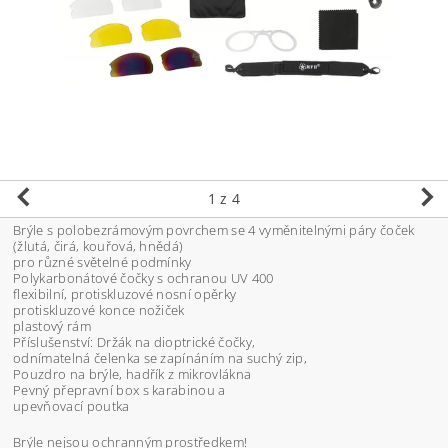
1
z 4
Brýle s polobezrámovým povrchem se 4 vyměnitelnými páry čoček
(žlutá, čirá, kouřová, hnědá)
pro různé světelné podmínky
Polykarbonátové čočky s ochranou UV 400
flexibilní, protiskluzové nosní opěrky
protiskluzové konce nožiček
plastový rám
Příslušenství: Držák na dioptrické čočky,
odnímatelná čelenka se zapínáním na suchý zip,
Pouzdro na brýle, hadřík z mikrovlákna
Pevný přepravní box s karabinou a
upevňovací poutka
Brýle nejsou ochranným prostředkem!