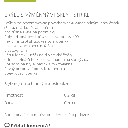
BRÝLE S VÝMĚNNÝMI SKLY - STRIKE
Brýle s polobezrámovým povrchem se 4 vyměnitelnými páry čoček
(žlutá, čirá, kouřová, hnědá)
pro různé světelné podmínky
Polykarbonátové čočky s ochranou UV 400
flexibilní, protiskluzové nosní opěrky
protiskluzové konce nožiček
plastový rám
Příslušenství: Držák na dioptrické čočky,
odnímatelná čelenka se zapínáním na suchý zip,
Pouzdro na brýle, hadřík z mikrovlákna
Pevný přepravní box s karabinou a
upevňovací poutka
Brýle nejsou ochranným prostředkem!
Hmotnost
0.2 kg
Barva
Černá
Buďte první, kdo napíše příspěvek k této položce.
Přidat komentář