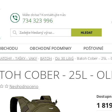
Máte dotaz? Kontaktujte nás:
734 323 996
OBCHODU
OBCHODNÍ PODMÍNKY
POŠTOVNÉ
BATOHY - TAŠKY - VAKY
BATOH
Do 30 Litrů
Batoh Cober - 25L - O
TOH COBER - 25L - OLI
Neohodnoceno
Dostupn
1 81