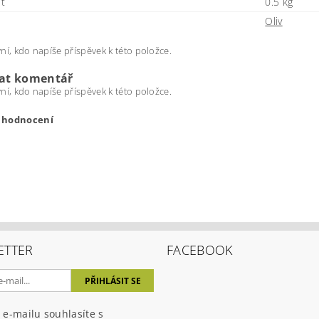
t
0.5 kg
Oliv
ní, kdo napíše příspěvek k této položce.
dat komentář
ní, kdo napíše příspěvek k této položce.
t hodnocení
ETTER
FACEBOOK
ením hodnocení souhlasíte s
podmínkami ochrany osobních úda
 e-mailu souhlasíte s