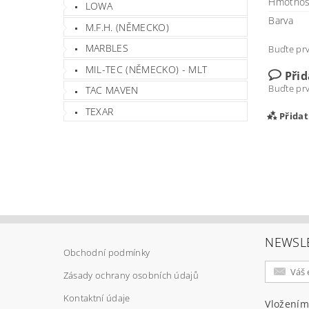
Hmotnos
LOWA
Barva
M.F.H. (NĚMECKO)
MARBLES
Buďte prv
MIL-TEC (NĚMECKO) - MLT
Při
Buďte prv
TAC MAVEN
TEXAR
Přida
NEWSL
Obchodní podmínky
Zásady ochrany osobních údajů
Vlož
Kontaktní údaje
Vložením