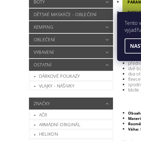
BOTY
PARAM
DISKU
DĚTSKÉ MASKÁČE - OBLEČENÍ
Tento 
HODN
KEMPING
vyjadřu
OBLEČENÍ
Batoh Co
NAS
VYBAVENÍ
tenký 
hlavn
přední
OSTATNÍ
dvě b
dva ot
DÁRKOVÉ POUKAZY
fleece
spodn
VLAJKY - NÁŠIVKY
Molle
ZNAČKY
Obsah
AČR
Materi
Rozmě
ARMÁDNÍ ORIGINÁL
Váha:
HELIKON