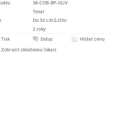
duktu
38-COB-BP-OLIV
Texar
e
Do 30 Litrů
,
Oliv
2 roky
Tisk
Dotaz
Hlídat cenu
Zobrazit skladovou lokaci