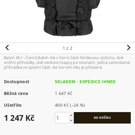
1
z 2
Batoh 65 l - Černá Batoh má v horní části hliníkovou výstuhu, dvě
vnitřní přihrádky, dvě venkovní kapsy po stranách, jedna samostatná
přihrádka ve spodní části. Na horním víku je přídavná
Dostupnost
SKLADEM - EXPEDICE IHNED
Běžná cena
1 647 Kč
Ušetříte
400 Kč
(–24 %)
1 247 Kč