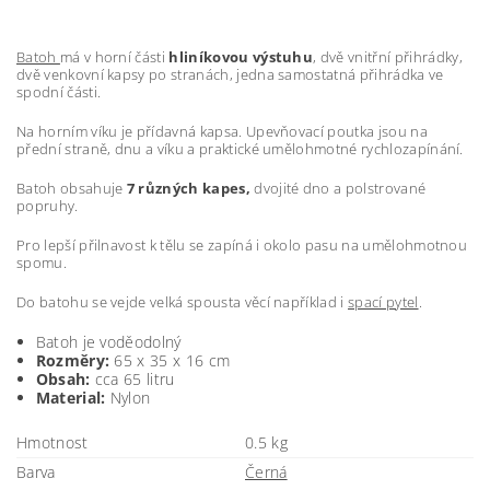
Batoh
má v horní části
hliníkovou výstuhu
, dvě vnitřní přihrádky,
dvě venkovní kapsy po stranách, jedna samostatná přihrádka ve
spodní části.
Na horním víku je přídavná kapsa. Upevňovací poutka jsou na
přední straně, dnu a víku a praktické umělohmotné rychlozapínání.
Batoh obsahuje
7 různých kapes,
dvojité dno a polstrované
popruhy.
Pro lepší přilnavost k tělu se zapíná i okolo pasu na umělohmotnou
spomu.
Do batohu se vejde velká spousta věcí například i
spací pytel
.
Batoh je voděodolný
Rozměry:
65 x 35 x 16 cm
Obsah:
cca 65 litru
Material:
Nylon
Hmotnost
0.5 kg
Barva
Černá