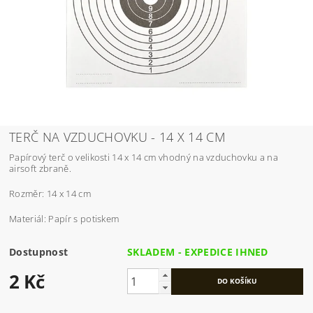
TERČ NA VZDUCHOVKU - 14 X 14 CM
Papírový terč o velikosti 14 x 14 cm vhodný na vzduchovku a na
airsoft zbraně.
Rozměr: 14 x 14 cm
Materiál: Papír s potiskem
Dostupnost
SKLADEM - EXPEDICE IHNED
2 Kč