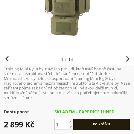
1
z 14
Training Mini Rig® byl navržen pro lidi, kteří tráví hodně času na
střelnici a instruktory, střelecké nadšence, soutěžní střelce.
Minimalistické, symetrické uspořádání Training Mini Rig® bylo
inspirováno jedním z nejznámějších instruktorů taktické střelby. Naše
zařízení pojme základní nálož zásobníků, nějakou další munici,
multifunkční nářadí, svítilnu atd. a vše, co potřebujete pro pokročilý,
seriózní trénink.
Dostupnost
SKLADEM - EXPEDICE IHNED
2 899 Kč