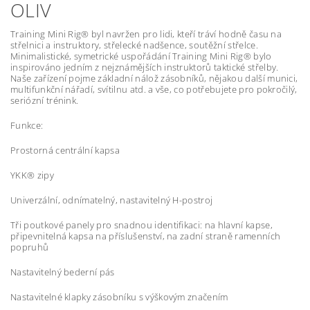
OLIV
Training Mini Rig® byl navržen pro lidi, kteří tráví hodně času na
střelnici a instruktory, střelecké nadšence, soutěžní střelce.
Minimalistické, symetrické uspořádání Training Mini Rig® bylo
inspirováno jedním z nejznámějších instruktorů taktické střelby.
Naše zařízení pojme základní nálož zásobníků, nějakou další munici,
multifunkční nářadí, svítilnu atd. a vše, co potřebujete pro pokročilý,
seriózní trénink.
Funkce:
Prostorná centrální kapsa
YKK® zipy
Univerzální, odnímatelný, nastavitelný H-postroj
Tři poutkové panely pro snadnou identifikaci: na hlavní kapse,
připevnitelná kapsa na příslušenství, na zadní straně ramenních
popruhů
Nastavitelný bederní pás
Nastavitelné klapky zásobníku s výškovým značením