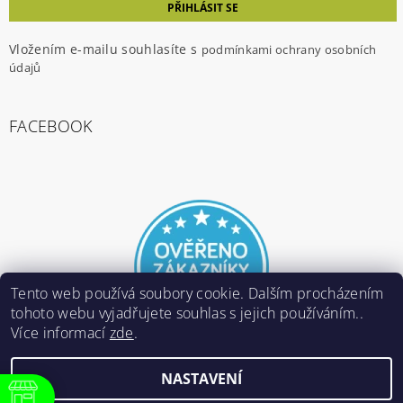
Vložením e-mailu souhlasíte s
podmínkami ochrany osobních
údajů
FACEBOOK
Tento web používá soubory cookie. Dalším procházením
tohoto webu vyjadřujete souhlas s jejich používáním..
Více informací
zde
.
NASTAVENÍ
2026 ©
E-ARMY.cz
, všechna práva vyhrazena