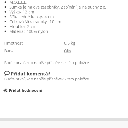
M.O.L.L.E.
Sumka je na dva zásobníky. Zapínání je na suchý zip.
Výška- 12 cm
Šířka jedné kapsy- 4 cm
Celková šířka sumky- 10 cm
Hloubka- 2 cm
Materiál: 100% nylon
Hmotnost
0.5 kg
Barva
Oliv
Buďte první, kdo napíše příspěvek k této položce.
Přidat komentář
Buďte první, kdo napíše příspěvek k této položce.
Přidat hodnocení