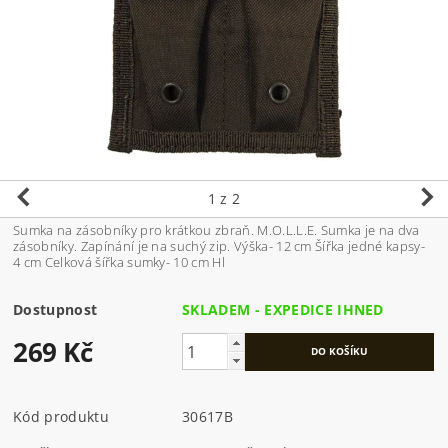
1
z 2
Sumka na zásobníky pro krátkou zbraň. M.O.L.L.E. Sumka je na dva
zásobníky. Zapínání je na suchý zip. Výška- 12 cm Šířka jedné kapsy-
4 cm Celková šířka sumky- 10 cm Hl
Dostupnost
SKLADEM - EXPEDICE IHNED
269 Kč
Kód produktu
30617B