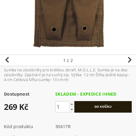
1
z 2
Sumka na zásobníky pro krátkou zbraň. M.O.L.L.E. Sumka je na dva
zásobníky. Zapínání je na suchý zip. Výška- 12 cm Šířka jedné kapsy-
4 cm Celková šířka sumky- 10 cm Hl
Dostupnost
SKLADEM - EXPEDICE IHNED
269 Kč
Kód produktu
30617R