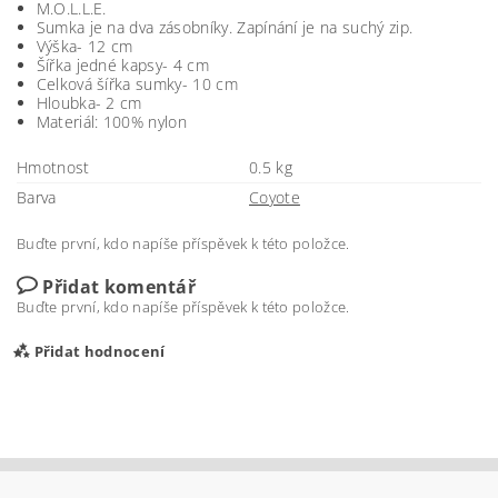
M.O.L.L.E.
Sumka je na dva zásobníky. Zapínání je na suchý zip.
Výška- 12 cm
Šířka jedné kapsy- 4 cm
Celková šířka sumky- 10 cm
Hloubka- 2 cm
Materiál: 100% nylon
Hmotnost
0.5 kg
Barva
Coyote
Buďte první, kdo napíše příspěvek k této položce.
Přidat komentář
Buďte první, kdo napíše příspěvek k této položce.
Přidat hodnocení