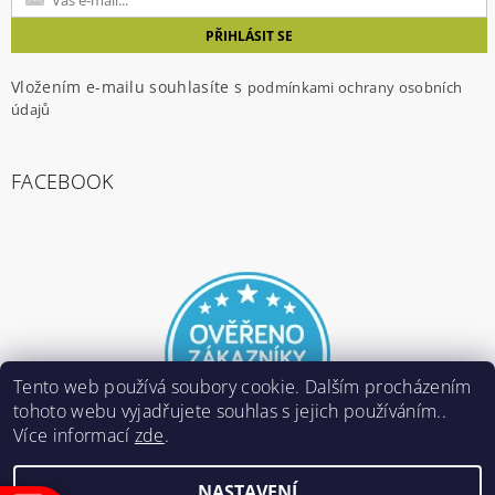
Vložením e-mailu souhlasíte s
podmínkami ochrany osobních
údajů
FACEBOOK
Tento web používá soubory cookie. Dalším procházením
tohoto webu vyjadřujete souhlas s jejich používáním..
Více informací
zde
.
NASTAVENÍ