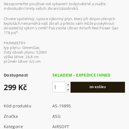
Nezapomeňte používat své vybavení zodpovědně a zvažte
individuální limity vašich zbraní/zásobníků.
Chcete spolehlivý, vysoce výkonný plyn, který při doporučených
teplotách nenamáhá vaši zbraň a přesto vám může poskytnout
dostatečný výkon v zimě? Pak zvolte Ultrair Airsoft Red Power Gas
178 psi*.
PARAMETRY:
typ plynu: GreenGas
čistý obsah plynu: 520ml
výška láhve: 26,8 cm
průměr láhve: 6,5 cm
Dostupnost
SKLADEM - EXPEDICE IHNED
299 Kč
Kód produktu
AS-19895
Značka
ASG
Kategorie
AIRSOFT