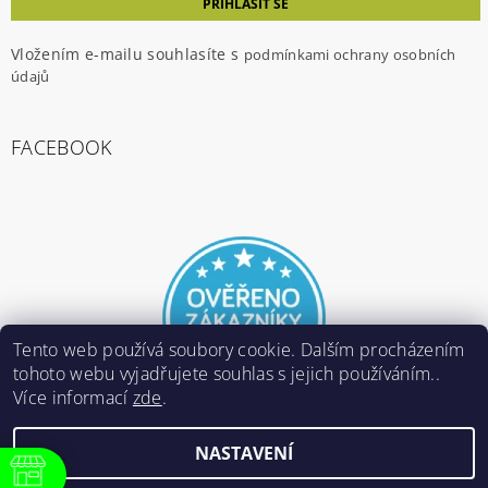
Vložením e-mailu souhlasíte s
podmínkami ochrany osobních
údajů
FACEBOOK
Tento web používá soubory cookie. Dalším procházením
tohoto webu vyjadřujete souhlas s jejich používáním..
Více informací
zde
.
NASTAVENÍ
2026 ©
E-ARMY.cz
, všechna práva vyhrazena