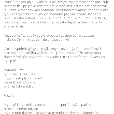
Použití tohoto plynu v pistoli s plastovým závěrem se nedoporučuje,
protože tlak při pokojové teplotě je vyšší než při teplotě pro kterou
je určen. Abychom vám pomohli učinit informovanější rozhodnutí o
typu energetického plynu potřebného pro vaši zbraň, byl tento
produkt také testován při 5 ° C, 10 ° C, 15 ° C, 20 ° C, 25° C a 30 ° C,
jak zdůrazňuje praktická tabulka rozsahů teplot a tlaků na zadní
straně láhve.
Nezapomeňte používat své vybavení zodpovědně a zvažte
individuální limity vašich zbraní/zásobníků.
Chcete spolehlivý, vysoce výkonný plyn, který při doporučených
teplotách nenamáhá vaši zbraň a přesto vám může poskytnout
dostatečný výkon v zimě? Pak zvolte Ultrair Airsoft Red Power Gas
178 psi*.
PARAMETRY:
typ plynu: GreenGas
čistý obsah plynu: 520ml
výška láhve: 26,8 cm
průměr láhve: 6,5 cm
Pozor:
Plynové láhve nelze znovu plnit, po spotřebování patří do
nebezpečného odpadu.
Plyn je pod tlakem – nevystavujte teplu a přímému slunečnímu