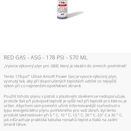
RED GAS - ASG - 178 PSI - 570 ML
„Vysoce výkonný plyn pro GBB, který je ideální do zimních podmínek“
Tento 178 psi* Ultrair Airsoft Power Gas je vysoce výkonný plyn,
vyvinutý tak, aby při doporučených teplotách udržel co nejvyšší
výkon při co nejmenším opotřebení zbraně.
Použití tohoto plynu v pistoli s plastovým závěrem se nedoporučuje,
protože tlak při pokojové teplotě je vyšší než při teplotě pro kterou je
určen. Abychom vám pomohli učinit informovanější rozhodnutí o
typu energetického plynu potřebného pro vaši zbraň, byl tento
produkt také testován při 5 ° C, 10 ° C, 15 ° C, 20 ° C, 25° C a 30 ° C,
jak zdůrazňuje praktická tabulka rozsahů teplot a tlaků na zadní
straně láhve.