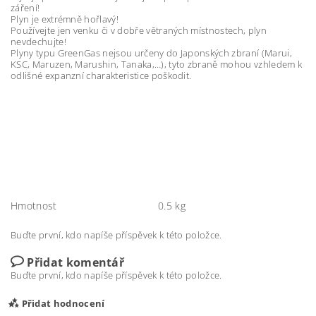
záření!
Plyn je extrémně hořlavý!
Používejte jen venku či v dobře větraných místnostech, plyn
nevdechujte!
Plyny typu GreenGas nejsou určeny do Japonských zbraní (Marui,
KSC, Maruzen, Marushin, Tanaka,…), tyto zbraně mohou vzhledem k
odlišné expanzní charakteristice poškodit.
Hmotnost
0.5 kg
Buďte první, kdo napíše příspěvek k této položce.
Přidat komentář
Buďte první, kdo napíše příspěvek k této položce.
Přidat hodnocení