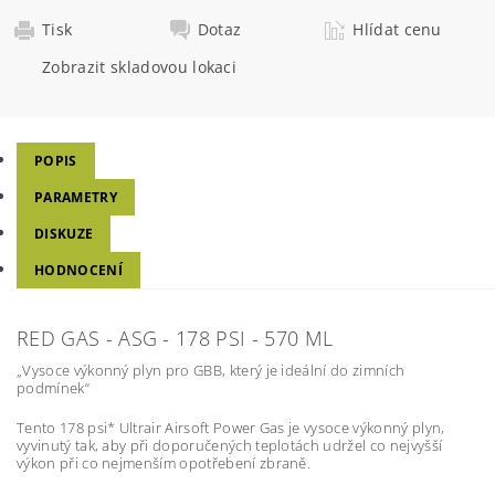
Tisk
Dotaz
Hlídat cenu
Zobrazit skladovou lokaci
POPIS
PARAMETRY
DISKUZE
HODNOCENÍ
RED GAS - ASG - 178 PSI - 570 ML
„Vysoce výkonný plyn pro GBB, který je ideální do zimních
podmínek“
Tento 178 psi* Ultrair Airsoft Power Gas je vysoce výkonný plyn,
vyvinutý tak, aby při doporučených teplotách udržel co nejvyšší
výkon při co nejmenším opotřebení zbraně.