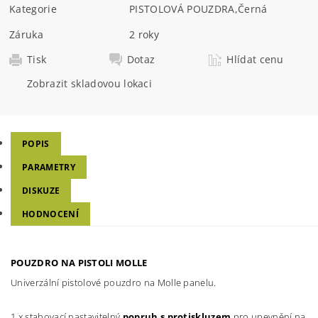
Kategorie
PISTOLOVÁ POUZDRA
,
Černá
Záruka
2 roky
Tisk
Dotaz
Hlídat cenu
Zobrazit skladovou lokaci
POPIS
PARAMETRY
DISKUZE
HODNOCENÍ
POUZDRO NA PISTOLI MOLLE
Univerzální pistolové pouzdro na Molle panelu.
1 x stahovací nastavitelný
popruh s protiskluzem
pro upevnění na