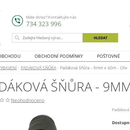
Máte dotaz? Kontaktujte nás:
734 323 996
OBCHODU
OBCHODNÍ PODMÍNKY
POŠTOVNÉ
VYBAVENÍ
PADÁKOVÁ SŇŮRA
Padáková šňůra - 9mm x 60m - Oliv
DÁKOVÁ ŠŇŮRA - 9MM 
Neohodnoceno
Padáková
Dostupn