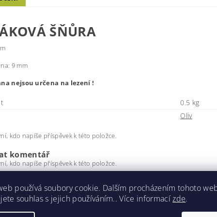
ÁKOVÁ ŠŇŮRA
 m
ana: 9 mm
ana nejsou určena na lezení !
t
0.5 kg
Oliv
ní, kdo napíše příspěvek k této položce.
dat komentář
ní, kdo napíše příspěvek k této položce.
t hodnocení
web používá soubory cookie. Dalším procházením tohoto we
jete souhlas s jejich používáním.. Více informací
zde
.