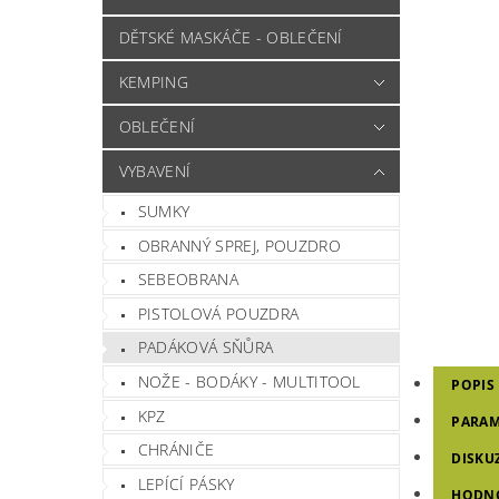
DĚTSKÉ MASKÁČE - OBLEČENÍ
KEMPING
OBLEČENÍ
VYBAVENÍ
SUMKY
OBRANNÝ SPREJ, POUZDRO
SEBEOBRANA
PISTOLOVÁ POUZDRA
PADÁKOVÁ SŇŮRA
NOŽE - BODÁKY - MULTITOOL
POPIS
KPZ
PARAM
CHRÁNIČE
DISKU
LEPÍCÍ PÁSKY
HODN