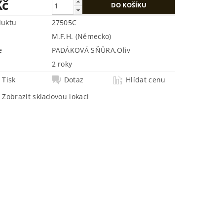
Kč
duktu
27505C
M.F.H. (Německo)
e
PADÁKOVÁ SŇŮRA
,
Oliv
2 roky
Tisk
Dotaz
Hlídat cenu
Zobrazit skladovou lokaci