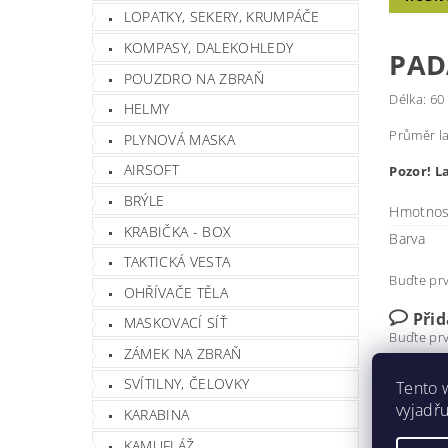
LOPATKY, SEKERY, KRUMPÁČE
KOMPASY, DALEKOHLEDY
PAD
POUZDRO NA ZBRAŇ
Délka: 60
HELMY
Průměr l
PLYNOVÁ MASKA
AIRSOFT
Pozor! L
BRÝLE
Hmotnos
KRABIČKA - BOX
Barva
TAKTICKÁ VESTA
Buďte prv
OHŘÍVAČE TĚLA
Při
MASKOVACÍ SÍŤ
Buďte prv
ZÁMEK NA ZBRAŇ
Přida
SVÍTILNY, ČELOVKY
Tento 
vyjadřu
KARABINA
KAMUFLÁŽ