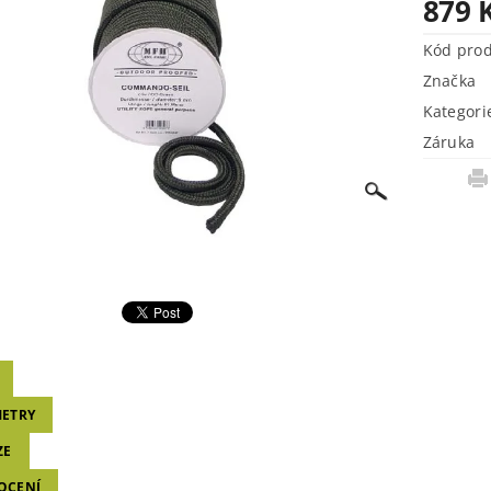
879 
Kód pro
Značka
Kategori
Záruka
ETRY
ZE
OCENÍ