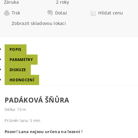
Záruka
2 roky
Tisk
Dotaz
Hlídat cenu
Zobrazit skladovou lokaci
POPIS
PARAMETRY
DISKUZE
HODNOCENÍ
PADÁKOVÁ ŠŇŮRA
Délka: 15 m
Průměr lana: 5 mm
Pozor! Lana nejsou určena na lezení !