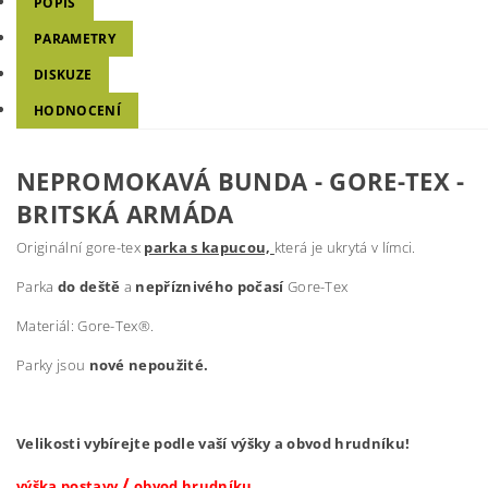
POPIS
PARAMETRY
DISKUZE
HODNOCENÍ
NEPROMOKAVÁ BUNDA - GORE-TEX -
BRITSKÁ ARMÁDA
Originální gore-tex
parka s kapucou,
která je ukrytá v límci.
Parka
do deště
a
nepříznivého počasí
Gore-Tex
Materiál: Gore-Tex®.
Parky jsou
nové nepoužité.
Velikosti vybírejte podle vaší výšky a obvod hrudníku!
/
výška postavy
obvod hrudníku