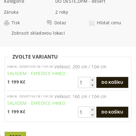
Kategorie
DO DEŠTĚ
,
DPM - desert
Záruka
2 roky
Tisk
Dotaz
Hlídat cenu
Zobrazit skladovou lokaci
ZVOLTE VARIANTU
Velikost: 200 cm / 104 cm
608636 - DESERT/200 CM / 104 CM
SKLADEM - EXPEDICE IHNED
1 199 Kč
Velikost: 160 cm / 104 cm
608636 - DESERT/160 CM / 104 CM
SKLADEM - EXPEDICE IHNED
1 199 Kč