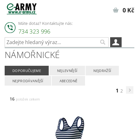
0 Kč
Máte dotaz? Kontaktujte nás:
734 323 996
NÁMOŘNICKÉ
DOPORUČUJEME
NEJLEVNĚJŠÍ
NEJDRAŽŠÍ
NEJPRODÁVANĚJŠÍ
ABECEDNĚ
1
2
16
položek celkem