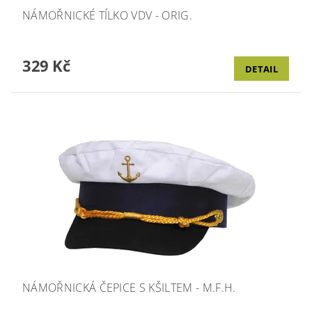
NÁMOŘNICKÉ TÍLKO VDV - ORIG.
329 Kč
DETAIL
NÁMOŘNICKÁ ČEPICE S KŠILTEM - M.F.H.