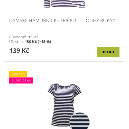
DÁMSKÉ NÁMOŘNICKÉ TRIČKO - DLOUHÝ RUKÁV
Původně:
269 Kč
Ušetříte
:
130 Kč (–48 %)
139 Kč
DETAIL
Výprodej
SUPER CENA