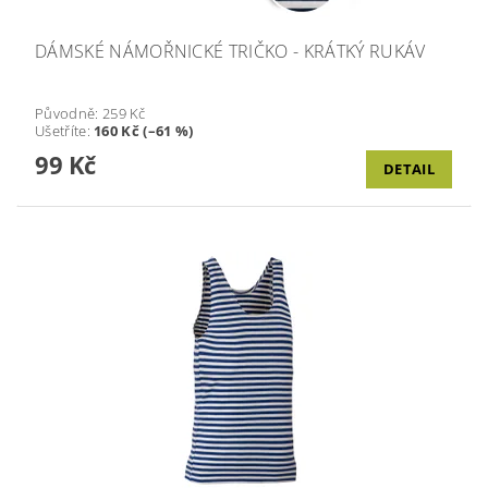
DÁMSKÉ NÁMOŘNICKÉ TRIČKO - KRÁTKÝ RUKÁV
Původně:
259 Kč
Ušetříte
:
160 Kč (–61 %)
99 Kč
DETAIL