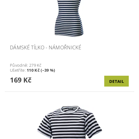
DÁMSKÉ TÍLKO - NÁMOŘNICKÉ
Původně:
279 Kč
Ušetříte
:
110 Kč (–39 %)
169 Kč
DETAIL