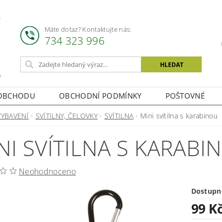
Máte dotaz? Kontaktujte nás:
734 323 996
OBCHODU
OBCHODNÍ PODMÍNKY
POŠTOVNÉ
VYBAVENÍ
SVÍTILNY, ČELOVKY
SVÍTILNA
Mini svítilna s karabinou
NI SVÍTILNA S KARABI
Neohodnoceno
Dostupn
99 K