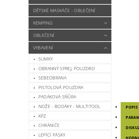
DĚTSKÉ MASKÁČE - OBLEČENÍ
KEMPING
OBLEČENÍ
VYBAVENÍ
SUMKY
OBRANNÝ SPREJ, POUZDRO
SEBEOBRANA
PISTOLOVÁ POUZDRA
PADÁKOVÁ SŇŮRA
NOŽE - BODÁKY - MULTITOOL
POPIS
KPZ
PARAM
CHRÁNIČE
DISKU
LEPÍCÍ PÁSKY
HODN