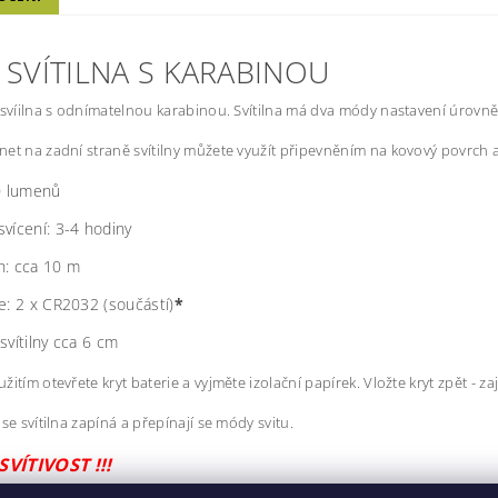
 SVÍTILNA S KARABINOU
 svíilna s odnímatelnou karabinou. Svítilna má dva módy nastavení úrovně 
et na zadní straně svítilny můžete využít připevněním na kovový povrch a s
0
lumenů
svícení
:
3-4 hodiny
h
: cca 10 m
e:
2
x
CR2032
(
součástí
)
*
svítilny cca 6 cm
itím otevřete kryt baterie a vyjměte izolační papírek. Vložte kryt zpět - za
 se svítilna zapíná a přepínají se módy svitu.
SVÍTIVOST !!!