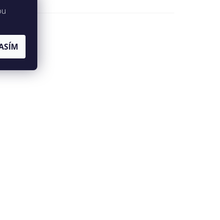
bu
ASÍM
jů