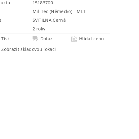
duktu
15183700
Mil-Tec (Německo) - MLT
e
SVÍTILNA
,
Černá
2 roky
Tisk
Dotaz
Hlídat cenu
Zobrazit skladovou lokaci