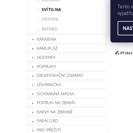
Hmotnos
Tento 
SVÍTILNA
Barva
vyjadřu
OSTATNÍ
Buďte prv
NAS
BATERIE
Při
KARABINA
Buďte prv
KAMUFLÁŽ
Přida
HODINKY
POPRUHY
IDENTIFIKAČNÍ ZNÁMKY
LÉKÁRNIČKA
OCHRANNÁ MASKA
POPRUH NA ZBRAŇ
BARVY NA ZBRANĚ
PARACORD
Vlož
PRO PŘEŽITÍ