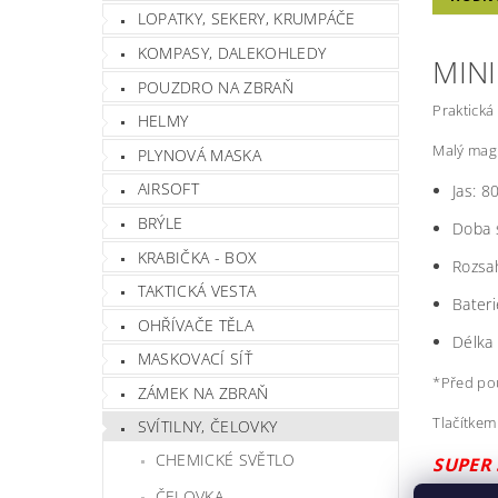
LOPATKY, SEKERY, KRUMPÁČE
KOMPASY, DALEKOHLEDY
MINI
POUZDRO NA ZBRAŇ
Praktická
HELMY
Malý magn
PLYNOVÁ MASKA
AIRSOFT
Jas:
8
BRÝLE
Doba 
KRABIČKA - BOX
Rozsa
TAKTICKÁ VESTA
Bateri
OHŘÍVAČE TĚLA
Délka 
MASKOVACÍ SÍŤ
*Před použ
ZÁMEK NA ZBRAŇ
Tlačítkem
SVÍTILNY, ČELOVKY
CHEMICKÉ SVĚTLO
SUPER 
ČELOVKA