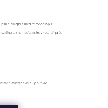
jasu a blikající funkci "stroboskopu"
vítilnu tak nemusíte držet v ruce při práci.
jistěte a můžete svítilnu používat.