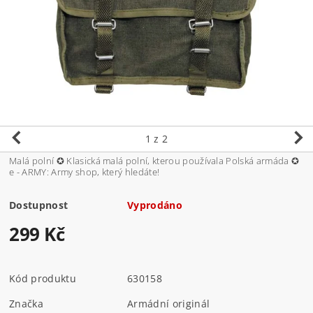
1
z 2
Malá polní ✪ Klasická malá polní, kterou používala Polská armáda ✪
e - ARMY: Army shop, který hledáte!
Dostupnost
Vyprodáno
299 Kč
Kód produktu
630158
Značka
Armádní originál