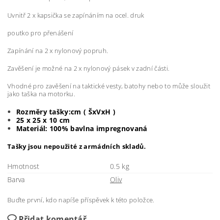
Uvnitř 2 x kapsička se zapínáním na ocel. druk
poutko pro přenášení
Zapínání na 2 x nylonový popruh.
Zavěšení je možné na 2 x nylonový pásek v zadní části.
Vhodné pro zavěšení na taktické vesty, batohy nebo to může sloužit
jako taška na motorku.
Rozměry tašky:cm ( ŠxVxH )
25 x 25 x 10 cm
Materiál: 100% bavlna impregnovaná
Tašky jsou nepoužité z armádních skladů.
Hmotnost
0.5 kg
Barva
Oliv
Buďte první, kdo napíše příspěvek k této položce.
Přidat komentář