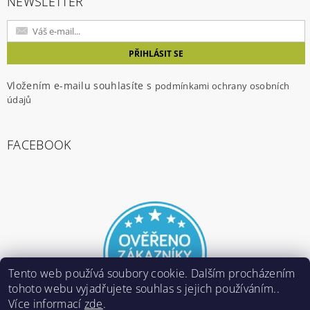
NEWSLETTER
Vložením e-mailu souhlasíte s
podmínkami ochrany osobních
údajů
FACEBOOK
Tento web používá soubory cookie. Dalším procházením
tohoto webu vyjadřujete souhlas s jejich používáním..
Více informací
zde
.