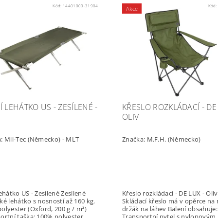
Kód:
14401000-31904
Kód
Akce
Í LEHÁTKO US - ZESÍLENÉ -
KŘESLO ROZKLÁDACÍ - DE 
OLIV
a:
Mil-Tec (Německo) - MLT
Značka:
M.F.H. (Německo)
hátko US - Zesílené Zesílené
Křeslo rozkládací - DE LUX - Oliv
ké lehátko s nosností až 160 kg.
Skládací křeslo má v opěrce na
olyester (Oxford, 200 g / m²)
držák na láhev Balení obsahuje:
ortní taška: 100% polyester
Transportní pytel s nylonovým