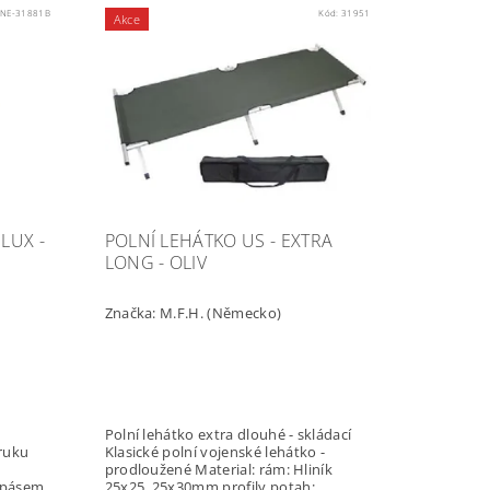
:
NE-31881B
Kód:
31951
Akce
LUX -
POLNÍ LEHÁTKO US - EXTRA
LONG - OLIV
Značka:
M.F.H. (Německo)
Polní lehátko extra dlouhé - skládací
 ruku
Klasické polní vojenské lehátko -
prodloužené Material: rám: Hliník
 pásem
25x25, 25x30mm profily potah: