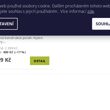
web používá soubory cookie. Dalším procházením tohoto we
jete souhlas s jejich používáním.. Více informací
zde
.
TAVENÍ
SOUHL
ko skládací Klasické polní
o, které používají vojáci různých
lená
konstrukce potah: Nylon
y:...
ně:
2 299 Kč
te
:
400 Kč (–17 %)
99 Kč
DETAIL