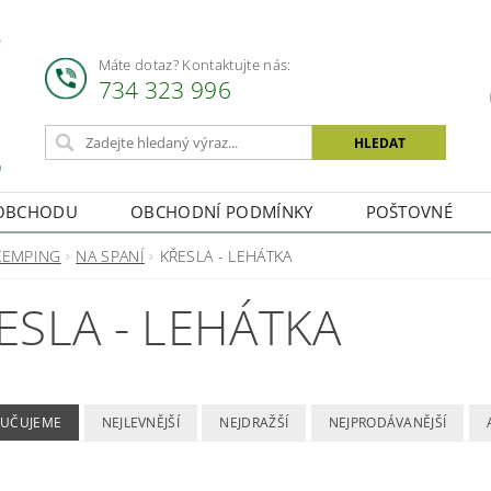
Máte dotaz? Kontaktujte nás:
734 323 996
OBCHODU
OBCHODNÍ PODMÍNKY
POŠTOVNÉ
KEMPING
NA SPANÍ
KŘESLA - LEHÁTKA
ESLA - LEHÁTKA
UČUJEME
NEJLEVNĚJŠÍ
NEJDRAŽŠÍ
NEJPRODÁVANĚJŠÍ