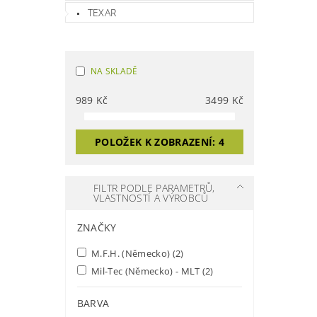
TEXAR
NA SKLADĚ
989
Kč
3499
Kč
POLOŽEK K ZOBRAZENÍ:
4
FILTR PODLE PARAMETRŮ,
VLASTNOSTÍ A VÝROBCŮ
ZNAČKY
M.F.H. (Německo)
(2)
Mil-Tec (Německo) - MLT
(2)
BARVA