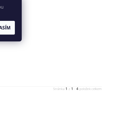
bu
ASÍM
1
1
4
Stránka
z
-
položek celkem