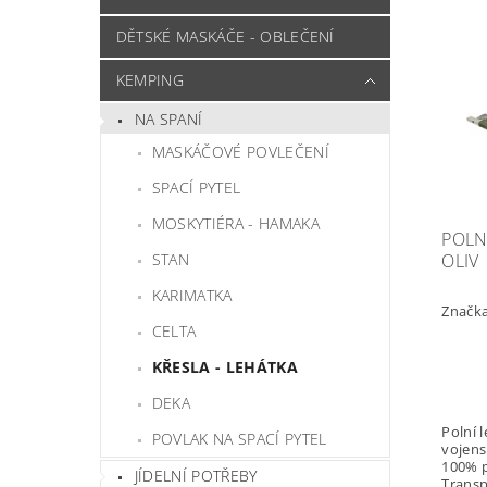
DĚTSKÉ MASKÁČE - OBLEČENÍ
KEMPING
NA SPANÍ
MASKÁČOVÉ POVLEČENÍ
SPACÍ PYTEL
MOSKYTIÉRA - HAMAKA
POLN
STAN
OLIV
KARIMATKA
Značk
CELTA
KŘESLA - LEHÁTKA
DEKA
Polní le
POVLAK NA SPACÍ PYTEL
vojens
100% p
JÍDELNÍ POTŘEBY
Transp