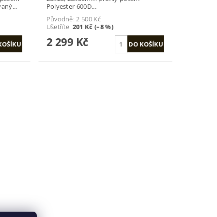
aný...
Polyester 600D...
Původně:
2 500 Kč
Ušetříte
:
201 Kč (–8 %)
2 299 Kč