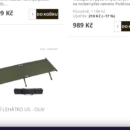
),...
na nošení přes rameno Polstrov
99 Kč
Původně:
1 199 Kč
Ušetříte
:
210 Kč (–17 %)
989 Kč
Kód:
14402001
Í LEHÁTKO US - OLIV
a:
Mil-Tec (Německo) - MLT