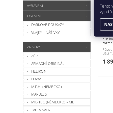
VYBAVENÍ
Tento 
vyjadřu
OSTATNÍ
NAS
DÁRKOVÉ POUKAZY
Polní lehát
lehátk
VLAJKY - NÁŠIVKY
armád. Material: rám: Posí
hliníková 
rozměr
ZNAČKY
Původ
Ušetří
AČR
1 8
ARMÁDNÍ ORIGINÁL
HELIKON
LOWA
M.F.H. (NĚMECKO)
MARBLES
MIL-TEC (NĚMECKO) - MLT
TAC MAVEN