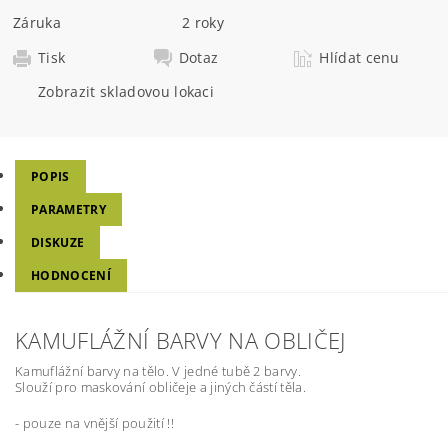
Záruka
2 roky
Tisk
Dotaz
Hlídat cenu
Zobrazit skladovou lokaci
POPIS
PARAMETRY
DISKUZE
HODNOCENÍ
KAMUFLÁŽNÍ BARVY NA OBLIČEJ
Kamuflážní barvy na tělo. V jedné tubě 2 barvy.
Slouží pro maskování obličeje a jiných částí těla.
- pouze na vnější použití !!