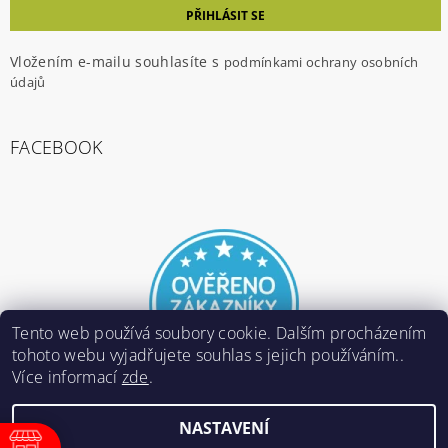
Vložením e-mailu souhlasíte s
podmínkami ochrany osobních
údajů
FACEBOOK
Tento web používá soubory cookie. Dalším procházením
tohoto webu vyjadřujete souhlas s jejich používáním..
Více informací
zde
.
NASTAVENÍ
2026 ©
E-ARMY.cz
, všechna práva vyhrazena