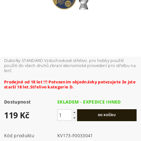
Diabolky STANDARD Vzduchovkové střelivo. pro hobby použití
použití do všech druhů zbraní ekonomické provedení pro střelbu na
terč.
Prodejné od 18 let !!! Potvzením objednávky potvzujete že jste
starší 18 let.Střelivo kategorie D.
Dostupnost
SKLADEM - EXPEDICE IHNED
119 Kč
Kód produktu
KV173-F0033041