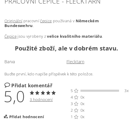
PRACOVNÍ ČEPICE - FLECKTARN
Originální
pracovní
čepice
používaná v
Německém
Bundeswehru
.
Čepice
jsou vyrobeny z
velice kvalitního materiálu
.
Použité zboží, ale v dobrém stavu.
Barva
Flecktarn
Buďte první, kdo napíše příspěvek k této položce.
Přidat komentář
5,0
5
3x
4
0x
3 hodnocení
3
0x
2
0x
Přidat hodnocení
1
0x