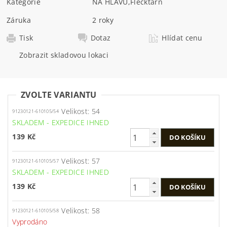
Kategorie
NA HLAVU
,
Flecktarn
Záruka
2 roky
Tisk
Dotaz
Hlídat cenu
Zobrazit skladovou lokaci
ZVOLTE VARIANTU
Velikost: 54
91230121-610105/54
SKLADEM - EXPEDICE IHNED
139 Kč
Velikost: 57
91230121-610105/57
SKLADEM - EXPEDICE IHNED
139 Kč
Velikost: 58
91230121-610105/58
Vyprodáno