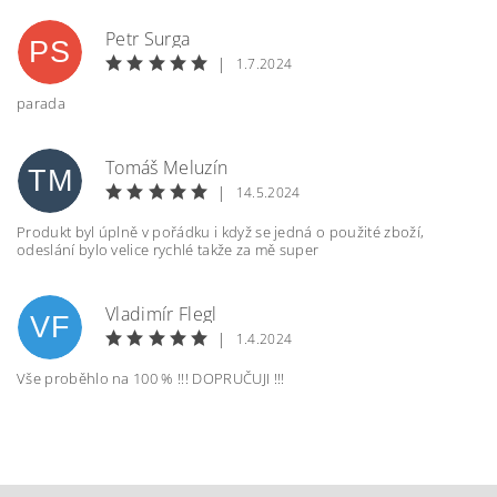
Petr Surga
PS
|
1.7.2024
parada
Tomáš Meluzín
TM
|
14.5.2024
Produkt byl úplně v pořádku i když se jedná o použité zboží,
odeslání bylo velice rychlé takže za mě super
Vložením hodnocení souhlasíte s
podmínkami
ochrany osobních údajů
Vladimír Flegl
VF
|
1.4.2024
Vše proběhlo na 100 % !!! DOPRUČUJI !!!