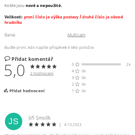
Košile jsou
nové a nepoužité.
/
Velikosti:
první číslo je výška postavy
druhé číslo je obvod
hrudníku
Barva
Multicam
Buďte první, kdo napíše příspěvek k této položce.
Přidat komentář
5,0
5
2x
4
0x
2 hodnocení
3
0x
2
0x
Přidat hodnocení
1
0x
Jiří Smolík
JS
|
4.10.2023