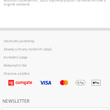
Absolutní spokojenost , zboží odpovídá popisu + je skutečně nové a
originál zabalené .
Vložením hodnocení souhlasíte s
podmínkami
Obchodní podmínky
ochrany osobních údajů
Zásady ochrany osobních údajů
Kontaktní údaje
Reklamační řád
Doprava a platba
NEWSLETTER