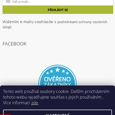
Vložením e-mailu souhlasíte s
podmínkami ochrany osobních
údajů
FACEBOOK
Tento web používá soubory cookie. Dalším procházením
tohoto webu vyjadřujete souhlas s jejich používáním..
Více informací
zde
.