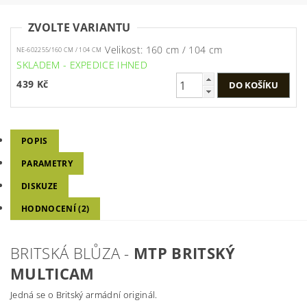
ZVOLTE VARIANTU
Velikost: 160 cm / 104 cm
NE-602255/160 CM / 104 CM
SKLADEM - EXPEDICE IHNED
439 Kč
POPIS
PARAMETRY
DISKUZE
HODNOCENÍ (2)
BRITSKÁ BLŮZA -
MTP BRITSKÝ
MULTICAM
Jedná se o Britský armádní originál.